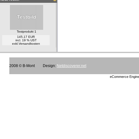
Testprodukt 1
145,17 EUR
incl. 19 % UST
exkl.
Versandkosten
2008 © B-Mont
Design:
Netdiscoverer.net
eCommerce Engin