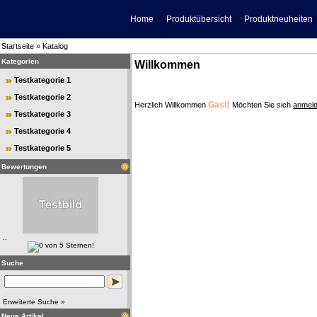
Home
Produktübersicht
Produktneuheiten
Startseite
»
Katalog
Kategorien
Willkommen
Testkategorie 1
Testkategorie 2
Gast!
Herzlich Willkommen
Möchten Sie sich
anmel
Testkategorie 3
Testkategorie 4
Testkategorie 5
Bewertungen
..
Suche
Erweiterte Suche »
Neue Artikel